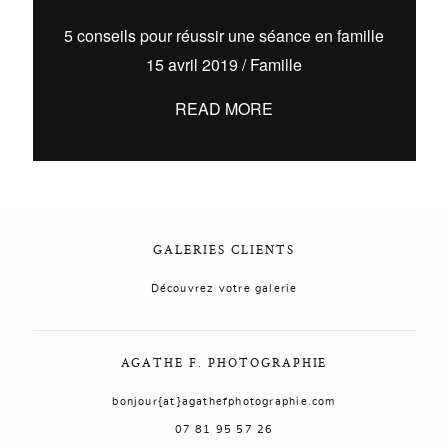
5 conseils pour réussir une séance en famille
AGATHE F. PHOTOGRAPHIE
825.370.042
15 avril 2019
/
Famille
READ MORE
GALERIES CLIENTS
Découvrez votre galerie
AGATHE F. PHOTOGRAPHIE
bonjour{at}agathefphotographie.com
07 81 95 57 26