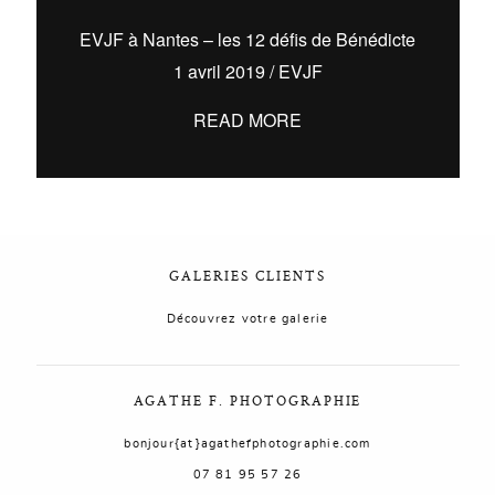
EVJF à Nantes – les 12 défis de Bénédicte
AGATHE F. PHOTOGRAPHIE
825.370.042
1 avril 2019
/
EVJF
READ MORE
GALERIES CLIENTS
Découvrez votre galerie
AGATHE F. PHOTOGRAPHIE
bonjour{at}agathefphotographie.com
07 81 95 57 26