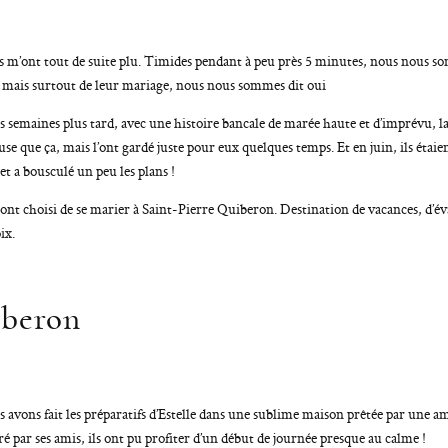
ls m’ont tout de suite plu. Timides pendant à peu près 5 minutes, nous nous som
, mais surtout de leur mariage, nous nous sommes dit oui
s semaines plus tard, avec une histoire bancale de marée haute et d’imprévu, la
use que ça, mais l’ont gardé juste pour eux quelques temps. Et en juin, ils étaient
t a bousculé un peu les plans !
 ont choisi de se marier à Saint-Pierre Quiberon. Destination de vacances, d’év
ix.
iberon
 avons fait les préparatifs d’Estelle dans une sublime maison prêtée par une a
é par ses amis, ils ont pu profiter d’un début de journée presque au calme !