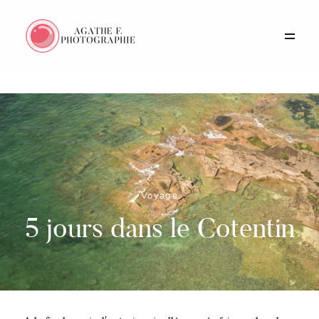
Portfolio
Histoires
Prestations
Voyage
A propos
5 jours dans le Cotentin
Contact