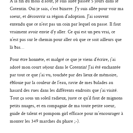
A la fin du mois d’août, je suis allée passée 5 jours dans le
Cotentin. Oui je sais, c’est bizarre. J’y suis allée pour voir ma
AGATHE F. PHOTOGRAPHIE
soeur, et découvrir sa région d’adoption. J’ai souvent
825.370.042
entendu que ce n’est pas un coin par lequel on passe. Il faut
vraiment avoir envie d’y aller. Ce qui est un peu vrai, ce
n’est pas sur le chemin pour aller où que ce soit ailleurs que
là bas…
Pour être honnête, et malgré ce que je viens d’écrire, j’ai
adoré mon court séjour dans le Cotentin! J’ai été enchantée
par tout ce que j’ai vu, touchée par des lieux de mémoire,
éblouie par la couleur de l’eau, ravie de mes balades au
hasard des rues dans les différents endroits que j’ai visité.
Tout ça sous un soleil radieux, juste ce qu’il faut de mignons
petits nuages, et en compagnie de ma toute petite soeur,
guide de talent et pompom girl efficace pour m’encourager à
monter les 349 marches du phare ;-).