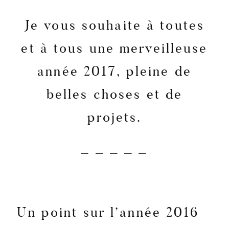
AGATHE F. PHOTOGRAPHIE
Je vous souhaite à toutes
825.370.042
et à tous une merveilleuse
année 2017, pleine de
belles choses et de
projets.
– – – – –
Un point sur l’année 2016